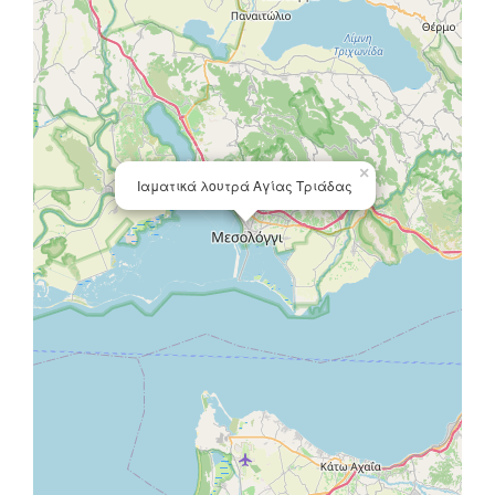
×
Ιαματικά λουτρά Αγίας Τριάδας