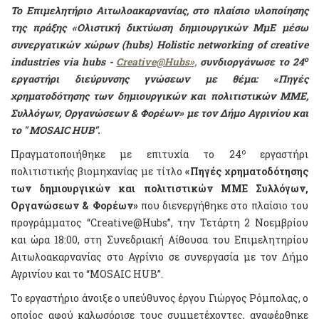
Το Επιμελητήριο Αιτωλοακαρνανίας, στο πλαίσιο υλοποίησης
της πράξης
«Ολιστική δικτύωση δημιουργικών ΜμΕ μέσω
συνεργατικών χώρων (hubs) Holistic networking of creative
ο
industries via hubs -
Creative@Hubs»,
συνδιοργάνωσε το 24
εργαστήρι διεύρυνσης γνώσεων με θέμα:
«Π
ηγές
χρηματοδότησης των δημιουργικών και πολιτιστικών ΜΜΕ
,
Συλλόγων, Οργανώσεων & Φορέων
»
με τον
Δήμο Αγρινίου
και
το "
MOSAIC
HUB
".
ο
Πραγματοποιήθηκε με επιτυχία το 24
εργαστήρι
πολιτιστικής βιομηχανίας με τίτλο
«Π
ηγές χρηματοδότησης
των δημιουργικών και πολιτιστικών ΜΜΕ Συλλόγων,
Οργανώσεων & Φορέων
»
που διενεργήθηκε στο πλαίσιο του
προγράμματος “Creative@Hubs”, την Τετάρτη 2 Νοεμβρίου
και ώρα 18:00, στη Συνεδριακή Αίθουσα του Επιμελητηρίου
Αιτωλοακαρνανίας στο Αγρίνιο σε συνεργασία με τον Δήμο
Αγρινίου και το “MOSAIC HUB”.
Το εργαστήριο άνοιξε ο υπεύθυνος έργου Γιώργος Ρόμπολας, ο
οποίος αφού καλωσόρισε τους συμμετέχοντες, αναφέρθηκε