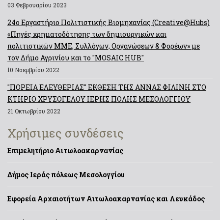
03 Φεβρουαρίου 2023
24ο Εργαστήριο Πολιτιστικής Βιομηχανίας (Creative@Hubs)
«Πηγές χρηματοδότησης των δημιουργικών και
πολιτιστικών ΜΜΕ, Συλλόγων, Οργανώσεων & Φορέων» με
τον Δήμο Αγρινίου και το "MOSAIC HUB"
10 Νοεμβρίου 2022
"ΠΟΡΕΙΑ ΕΛΕΥΘΕΡΙΑΣ" ΕΚΘΕΣΗ ΤΗΣ ΑΝΝΑΣ ΦΙΛΙΝΗ ΣΤΟ
ΚΤΗΡΙΟ ΧΡΥΣΟΓΕΛΟΥ ΙΕΡΗΣ ΠΟΛΗΣ ΜΕΣΟΛΟΓΓΙΟΥ
21 Οκτωβρίου 2022
Χρήσιμες συνδέσεις
Επιμελητήριο Αιτωλοακαρνανίας
Δήμος Ιεράς πόλεως Μεσολογγίου
Εφορεία Αρχαιοτήτων Αιτωλοακαρνανίας και Λευκάδος