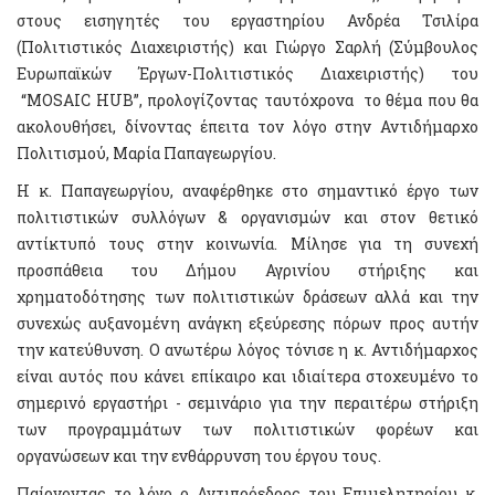
στους εισηγητές του εργαστηρίου Ανδρέα Τσιλίρα
(Πολιτιστικός Διαχειριστής) και Γιώργο Σαρλή (Σύμβουλος
Ευρωπαϊκών Έργων-Πολιτιστικός Διαχειριστής) του
“MOSAIC HUB”, προλογίζοντας ταυτόχρονα το θέμα που θα
ακολουθήσει, δίνοντας έπειτα τον λόγο στην Αντιδήμαρχο
Πολιτισμού, Μαρία Παπαγεωργίου.
Η κ. Παπαγεωργίου, αναφέρθηκε στο σημαντικό έργο των
πολιτιστικών συλλόγων & οργανισμών και στον θετικό
αντίκτυπό τους στην κοινωνία. Μίλησε για τη συνεχή
προσπάθεια του Δήμου Αγρινίου στήριξης και
χρηματοδότησης των πολιτιστικών δράσεων αλλά και την
συνεχώς αυξανομένη ανάγκη εξεύρεσης πόρων προς αυτήν
την κατεύθυνση. Ο ανωτέρω λόγος τόνισε η κ. Αντιδήμαρχος
είναι αυτός που κάνει επίκαιρο και ιδιαίτερα στοχευμένο το
σημερινό εργαστήρι - σεμινάριο για την περαιτέρω στήριξη
των προγραμμάτων των πολιτιστικών φορέων και
οργανώσεων και την ενθάρρυνση του έργου τους.
Παίρνοντας το λόγο ο Αντιπρόεδρος του Επιμελητηρίου κ.