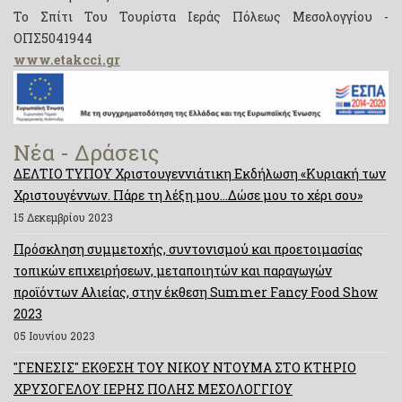
Το Σπίτι Του Τουρίστα Ιεράς Πόλεως Μεσολογγίου -
ΟΠΣ5041944
www.etakcci.gr
Νέα - Δράσεις
ΔΕΛΤΙΟ ΤΥΠΟΥ Χριστουγεννιάτικη Εκδήλωση «Κυριακή των
Χριστουγέννων. Πάρε τη λέξη μου…Δώσε μου το χέρι σου»
15 Δεκεμβρίου 2023
Πρόσκληση συμμετοχής, συντονισμού και προετοιμασίας
τοπικών επιχειρήσεων, μεταποιητών και παραγωγών
προϊόντων Αλιείας, στην έκθεση Summer Fancy Food Show
2023
05 Ιουνίου 2023
"ΓΕΝΕΣΙΣ" ΕΚΘΕΣΗ ΤΟΥ ΝΙΚΟΥ ΝΤΟΥΜΑ ΣΤΟ ΚΤΗΡΙΟ
ΧΡΥΣΟΓΕΛΟΥ ΙΕΡΗΣ ΠΟΛΗΣ ΜΕΣΟΛΟΓΓΙΟΥ