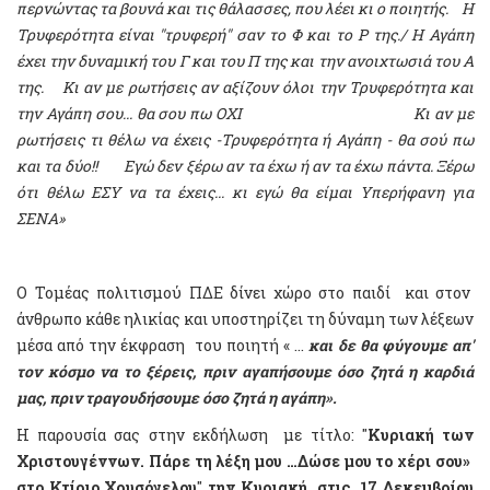
περνώντας τα βουνά και τις θάλασσες, που λέει κι ο ποιητής. Η
Τρυφερότητα είναι "τρυφερή" σαν το Φ και το Ρ της./ Η Αγάπη
έχει την δυναμική του Γ και του Π της και την ανοιχτωσιά του Α
της. Κι αν με ρωτήσεις αν αξίζουν όλοι την Τρυφερότητα και
την Αγάπη σου... θα σου πω ΟΧΙ Κι αν με
ρωτήσεις τι θέλω να έχεις -Τρυφερότητα ή Αγάπη - θα σού πω
και τα δύο!! Εγώ δεν ξέρω αν τα έχω ή αν τα έχω πάντα. Ξέρω
ότι θέλω ΕΣΥ να τα έχεις... κι εγώ θα είμαι Υπερήφανη για
ΣΕΝΑ»
Ο Τομέας πολιτισμού ΠΔΕ δίνει χώρο στο παιδί και στον
άνθρωπο κάθε ηλικίας και υποστηρίζει τη δύναμη των λέξεων
μέσα από την έκφραση του ποιητή « …
και δε θα φύγουμε απ'
τον κόσμο να το ξέρεις, πριν αγαπήσουμε όσο ζητά η καρδιά
μας, πριν τραγουδήσουμε όσο ζητά η αγάπη».
Η παρουσία σας στην εκδήλωση
με τίτλο: "
Κυριακή των
Χριστουγέννων. Πάρε τη λέξη μου …Δώσε μου το χέρι σου»
στο Κτίριο Χρυσόγελου
"
την Κυριακή στις 17 Δεκεμβρίου