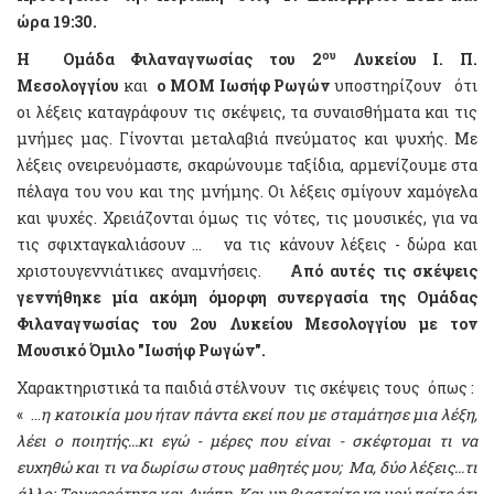
ώρα 19:30.
ου
Η Ομάδα Φιλαναγνωσίας
του 2
Λυκείου Ι. Π.
Μεσολογγίου
και
ο ΜΟΜ Ιωσήφ Ρωγών
υποστηρίζουν ότι
οι λέξεις καταγράφουν τις σκέψεις, τα συναισθήματα και τις
μνήμες μας. Γίνονται μεταλαβιά πνεύματος και ψυχής. Με
λέξεις ονειρευόμαστε, σκαρώνουμε ταξίδια, αρμενίζουμε στα
πέλαγα του νου και της μνήμης. Οι λέξεις σμίγουν χαμόγελα
και ψυχές. Χρειάζονται όμως τις νότες, τις μουσικές, για να
τις σφιχταγκαλιάσουν ... να τις κάνουν λέξεις - δώρα και
χριστουγεννιάτικες αναμνήσεις.
Από αυτές τις σκέψεις
γεννήθηκε μία ακόμη όμορφη συνεργασία της Ομάδας
Φιλαναγνωσίας του 2ου Λυκείου Μεσολογγίου με τον
Μουσικό Όμιλο "Ιωσήφ Ρωγών".
Χαρακτηριστικά τα παιδιά στέλνουν τις σκέψεις τους όπως :
« …
η κατοικία μου ήταν πάντα εκεί που με σταμάτησε μια λέξη,
λέει ο ποιητής...κι εγώ - μέρες που είναι - σκέφτομαι τι να
ευχηθώ και τι να δωρίσω στους μαθητές μου; Μα, δύο λέξεις...τι
άλλο; Τρυφερότητα και Αγάπη. Και μη βιαστείτε να μού πείτε ότι