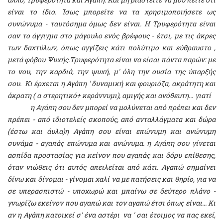
είναι το ίδιο. Ίσως μπορείτε να τα χρησιμοποιήσετε ως
συνώνυμα - ταυτόσημα όμως δεν είναι. Η Τρυφερότητα είναι
σαν το άγγιγμα στο μάγουλο ενός βρέφους - έτσι, με τις άκρες
των δαχτύλων, όπως αγγίζεις κάτι πολύτιμο και εύθραυστο ,
μετά φόβου Ψυχής.Τρυφερότητα είναι να είσαι πάντα παρών: με
το νου, την καρδιά, την ψυχή, μ' όλη την ουσία της ύπαρξής
σου. Κι έρχεται η Αγάπη ' δυναμική και φουριόζα, ακράτητη και
άκρατη ( α στερητικό+ κεράννυμι), αμιγής και ανόθευτη... γιατί
η Αγάπη σου δεν μπορεί να μολύνεται από πρέπει και δεν
πρέπει - από ιδιοτελείς σκοπούς, από ανταλλάγματα και δώρα
(έστω και άυλα)η Αγάπη σου είναι επώνυμη και ανώνυμη
συνάμα - αγαπάς επώνυμα και ανώνυμα. η Αγάπη σου γίνεται
ασπίδα προστασίας για κείνον που αγαπάς και δόρυ επίθεσης,
όταν νιώθεις ότι αυτός απειλείται από κάτι. Αγαπώ σημαίνει
δίνω και δίνομαι - γίνομαι χαλί να με πατήσεις και θηρίο, για να
σε υπερασπιστώ - υποχωρώ και μπαίνω σε δεύτερο πλάνο -
γνωρίζω εκείνον που αγαπώ και τον αγαπώ έτσι όπως είναι... Κι
αν η Αγάπη κατοικεί σ' ένα αστέρι να ' σαι έτοιμος να πας εκεί,