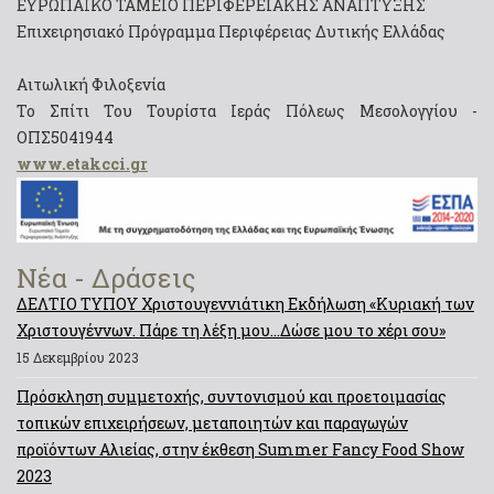
ΕΥΡΩΠΑΪΚΟ ΤΑΜΕΙΟ ΠΕΡΙΦΕΡΕΙΑΚΗΣ ΑΝΑΠΤΥΞΗΣ
Επιχειρησιακό Πρόγραμμα Περιφέρειας Δυτικής Ελλάδας
Αιτωλική Φιλοξενία
Το Σπίτι Του Τουρίστα Ιεράς Πόλεως Μεσολογγίου -
ΟΠΣ5041944
www.etakcci.gr
Νέα - Δράσεις
ΔΕΛΤΙΟ ΤΥΠΟΥ Χριστουγεννιάτικη Εκδήλωση «Κυριακή των
Χριστουγέννων. Πάρε τη λέξη μου…Δώσε μου το χέρι σου»
15 Δεκεμβρίου 2023
Πρόσκληση συμμετοχής, συντονισμού και προετοιμασίας
τοπικών επιχειρήσεων, μεταποιητών και παραγωγών
προϊόντων Αλιείας, στην έκθεση Summer Fancy Food Show
2023